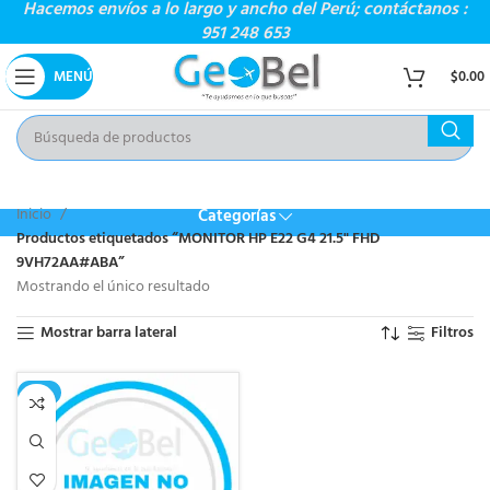
Hacemos envíos a lo largo y ancho del Perú; contáctanos :
951 248 653
MENÚ
$
0.00
Inicio
Categorías
Productos etiquetados “MONITOR HP E22 G4 21.5" FHD
9VH72AA#ABA”
Mostrando el único resultado
Mostrar barra lateral
Filtros
-2%