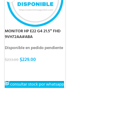
MONITOR HP E22 G4 21.5″ FHD
9VH72AA#ABA
Disponible en pedido pendiente
$
229.00
$
233.00
AÑADIR AL CARRITO
consultar stock por whatsapp