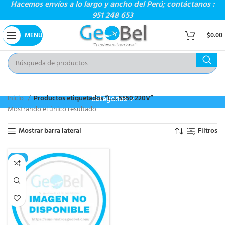
Hacemos envíos a lo largo y ancho del Perú; contáctanos :
951 248 653
MENÚ
$
0.00
Inicio
Productos etiquetados “L.J. 5550 220V”
Categorías
Mostrando el único resultado
Mostrar barra lateral
Filtros
-2%