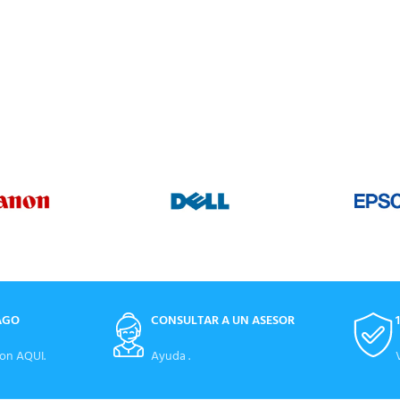
AGO
CONSULTAR A UN ASESOR
on AQUI.
Ayuda .