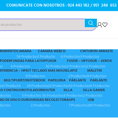
COMUNICATE CON NOSOTROS : 924 443 182 / 951 248 653
ENIMIENTO
CAMARA
CAMARA WEB
CD
CINTURON ARRASTE
54 Productos
1 Producto
6 Productos
3 Productos
 PODER
FUNDAS PARA LATOP
FUSOR
FUSOR – HP
FUSOR – XEROX
os
6 Productos
30 Productos
3 Productos
2 Productos
SFERENCIA – HP
KIT TECLADO MAS MOUSE
LAPIZ
MALETIN
9 Productos
2 Productos
9 Productos
MULTIPUERTO
NOTEBOOK
PAPELERIA
PÀRLANTE
PARLANTE
tos
1 Producto
29 Productos
22 Productos
53 Productos
4 Productos
LO CONTINUO
ROTULADOR
ROUTER
SILLA
SILLA GAMER
oductos
5 Productos
30 Productos
4 Productos
2 Productos
AD DE DISCO DURO
UNIDAD RECOLECTORA
UPS
USB
oductos
2 Productos
7 Productos
361 Productos