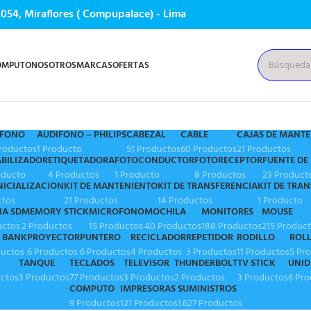
 2054, Miraflores ( Compupalace) - Lima
OMPUTO
NOSOTROS
MARCAS
OFERTAS
IFONO
AUDIFONO – PHILIPS
CABEZAL
CABLE
CAJAS DE MANT
Productos
1 Producto
51 Productos
60 Productos
21 Productos
ABILIZADOR
ETIQUETADORA
FOTOCONDUCTOR
FOTORECEPTOR
FUENTE DE
oducto
4 Productos
1 Producto
8 Productos
23 Product
INICIALIZACION
KIT DE MANTENIENTO
KIT DE TRANSFERENCIA
KIT DE TRAN
ctos
21 Productos
14 Productos
1 Producto
A SD
MEMORY STICK
MICROFONO
MOCHILA
MONITORES
MOUSE
uctos
2 Productos
15 Productos
40 Productos
188 Productos
215 Produc
 BANK
PROYECTOR
PUNTERO
RECICLADOR
REPETIDOR
RODILLO
ROL
ductos
6 Productos
6 Productos
4 Productos
3 Productos
11 Productos
5 Pr
TANQUE
TECLADOS
TELEVISOR
THUNDERBOLT
TV STICK
UNID
uctos
3 Productos
77 Productos
3 Productos
2 Productos
3 Productos
6 Pr
COMPUTO
IMPRESORAS
SUMINISTROS
9 Productos
121 Productos
1.627 Productos