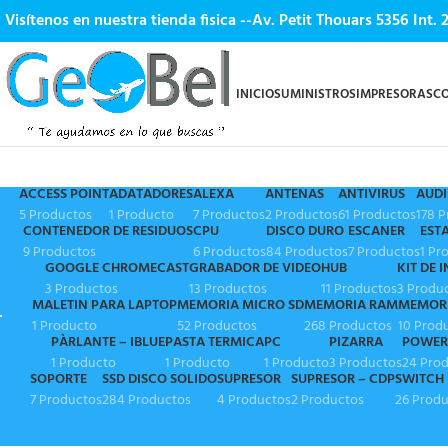
Visítenos en nuestra tienda fisica --Av. Petit Thouars 5356 Int.
INICIO
SUMINISTROS
IMPRESORAS
C
ACCESS POINT
ADATADORES
ALEXA
ANTENAS
ANTIVIRUS
AUD
5 Productos
1 Producto
7 Productos
2 Productos
61 Productos
178 
CONTENEDOR DE RESIDUOS
CPU
DISCO DURO
ESCANER
EST
9 Productos
6 Productos
84 Productos
7 Productos
1 Pr
GOOGLE CHROMECAST
GRABADOR DE VIDEO
HUB
KIT DE 
3 Productos
13 Productos
11 Productos
3 Produ
MALETIN PARA LAPTOP
MEMORIA MICRO SD
MEMORIA RAM
MEMORI
1 Producto
52 Productos
268 Productos
10 Prod
PÀRLANTE – IBLUE
PASTA TERMICA
PC
PIZARRA
POWER
1 Producto
1 Producto
1 Producto
3 Productos
24 Pro
SOPORTE
SSD DISCO SOLIDO
SUPRESOR
SUPRESOR – CDP
SWITCH
7 Productos
284 Productos
4 Productos
2 Productos
26 Prod