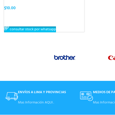
$
10.00
LEER MÁS
consultar stock por whatsapp
ENVÍOS A LIMA Y PROVINCIAS
MEDIOS DE P
Mas Información AQUI .
Mas Informaci